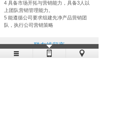
4 具备市场开拓与营销能力，具备3人以
上团队营销管理能力。
5 能遵循公司要求组建先净产品营销团
队，执行公司营销策略
联在线留言
LEAVE MESSAGE
姓名：
联系电话：
您的需求：
内容